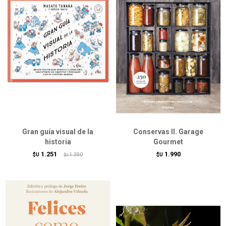
Gran guía visual de la
Conservas II. Garage
historia
Gourmet
1.251
1.990
$U
1.390
$U
$U