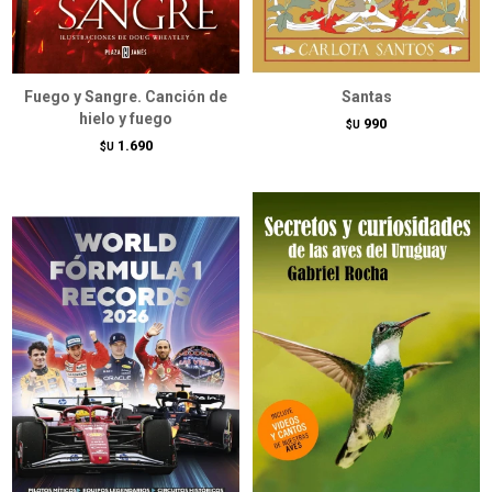
Fuego y Sangre. Canción de
Santas
hielo y fuego
990
$U
1.690
$U