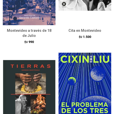
Montevideo a través de 18
Cita en Montevideo
de Julio
1.500
$U
990
$U