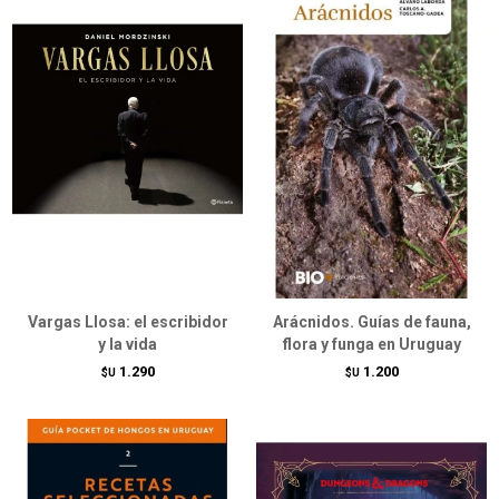
Vargas Llosa: el escribidor
Arácnidos. Guías de fauna,
y la vida
flora y funga en Uruguay
1.290
1.200
$U
$U