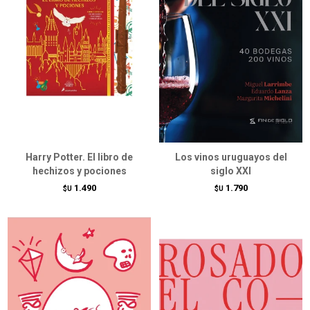
Harry Potter. El libro de
Los vinos uruguayos del
hechizos y pociones
siglo XXI
1.490
1.790
$U
$U