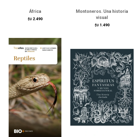
África
Montoneros. Una historia
visual
2.490
$U
1.490
$U