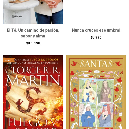
El Té. Un camino de pasión,
Nunca cruces ese umbral
sabor y alma
990
$U
1.190
$U