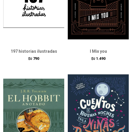
197 historias ilustradas
I Mix you
790
1.490
$U
$U