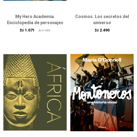
My Hero Academia.
Cosmos. Los secretos del
Enciclopedia de personajes
universo
1.071
2.490
$U
1.190
$U
$U