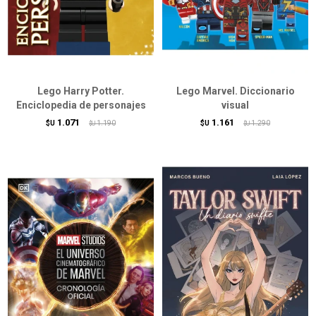
Lego Harry Potter.
Lego Marvel. Diccionario
Enciclopedia de personajes
visual
1.071
1.161
$U
1.190
$U
1.290
$U
$U