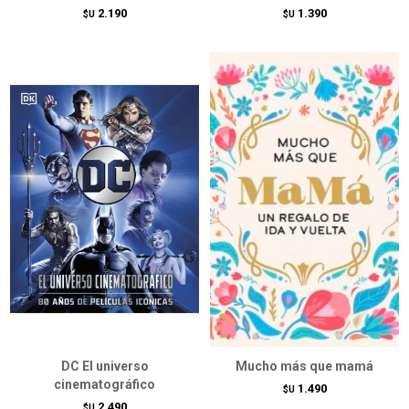
2.190
1.390
$U
$U
DC El universo
Mucho más que mamá
cinematográfico
1.490
$U
2.490
$U