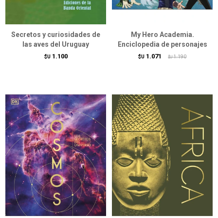
Secretos y curiosidades de
My Hero Academia.
las aves del Uruguay
Enciclopedia de personajes
1.100
1.071
$U
$U
1.190
$U