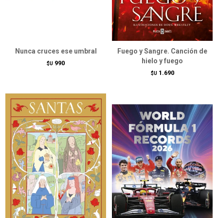
Nunca cruces ese umbral
Fuego y Sangre. Canción de
hielo y fuego
990
$U
1.690
$U