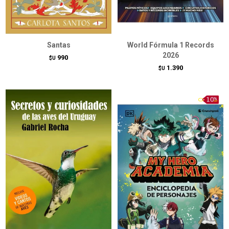
Santas
World Fórmula 1 Records
2026
990
$U
1.390
$U