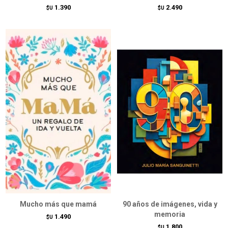
1.390
2.490
$U
$U
Mucho más que mamá
90 años de imágenes, vida y
memoria
1.490
$U
1.800
$U