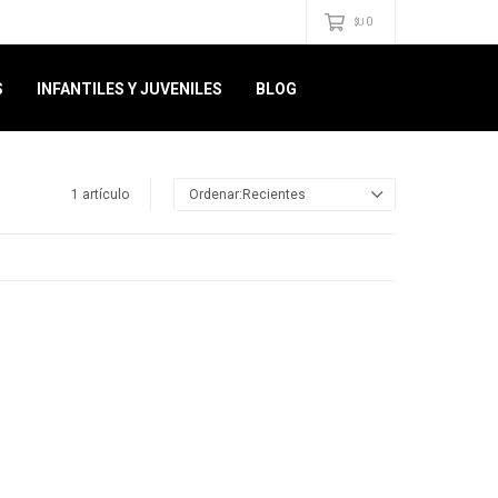
0
$U
S
INFANTILES Y JUVENILES
BLOG
1 artículo
Recientes