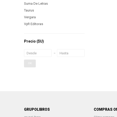
Suma De Letras
Taurus
Vergara
VyR Editoras
Precio
($U)
OK
GRUPOLIBROS
COMPRAS O