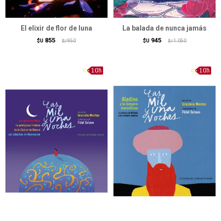
El elixir de flor de luna
La balada de nunca jamás
855
945
$U
950
$U
1.050
$U
$U