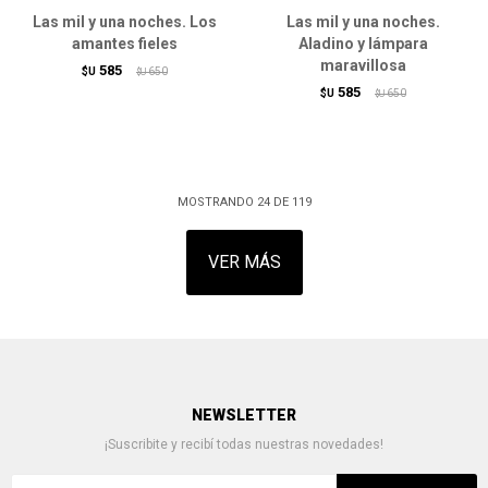
Las mil y una noches. Los
Las mil y una noches.
amantes fieles
Aladino y lámpara
maravillosa
585
$U
650
$U
585
$U
650
$U
MOSTRANDO
24
DE
119
VER MÁS
NEWSLETTER
¡Suscribite y recibí todas nuestras novedades!