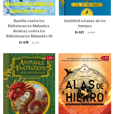
Bastille contra los
Quidditch a través de los
Bibliotecarios Malvados.
tiempos
Alcatraz contra los
621
$U
690
$U
Bibliotecarios Malvados 06
675
$U
750
$U