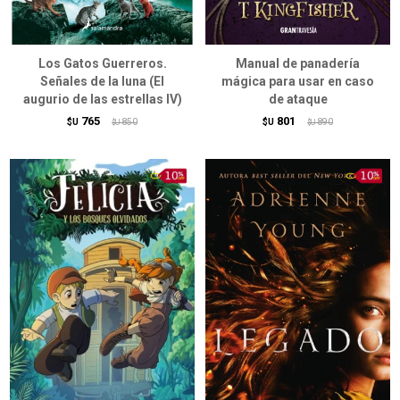
Los Gatos Guerreros.
Manual de panadería
Señales de la luna (El
mágica para usar en caso
augurio de las estrellas IV)
de ataque
765
801
$U
850
$U
890
$U
$U