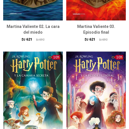
Martina Valiente 02. La cara
Martina Valiente 03.
del miedo
Episodio final
621
621
$U
690
$U
690
$U
$U