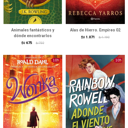
Animales fantásticos y
Alas de Hierro. Empíreo 02
dónde encontrarlos
1.071
$U
1.190
$U
675
$U
750
$U