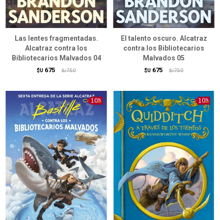
Las lentes fragmentadas.
El talento oscuro. Alcatraz
Alcatraz contra los
contra los Bibliotecarios
Bibliotecarios Malvados 04
Malvados 05
675
675
$U
750
$U
750
$U
$U