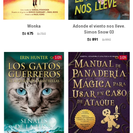
Wonka
Adonde el viento nos lleve.
Simon Snow 03
675
$U
750
$U
891
$U
990
$U