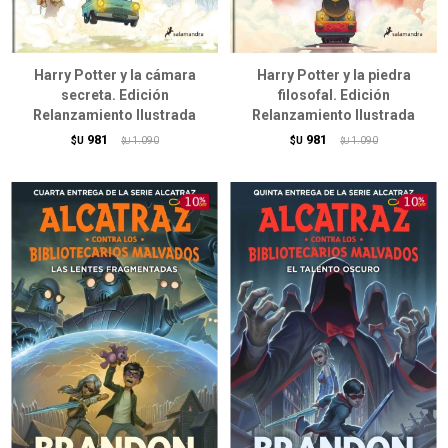
Harry Potter y la cámara
Harry Potter y la piedra
secreta. Edición
filosofal. Edición
Relanzamiento Ilustrada
Relanzamiento Ilustrada
981
981
$U
1.090
$U
1.090
$U
$U