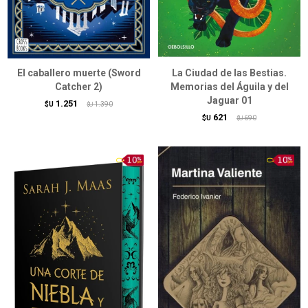
El caballero muerte (Sword
La Ciudad de las Bestias.
Catcher 2)
Memorias del Águila y del
Jaguar 01
1.251
$U
1.390
$U
621
$U
690
$U