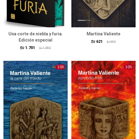
Una corte de niebla y furia.
Martina Valiente
Edición especial
621
$U
690
$U
1.701
$U
1.890
$U