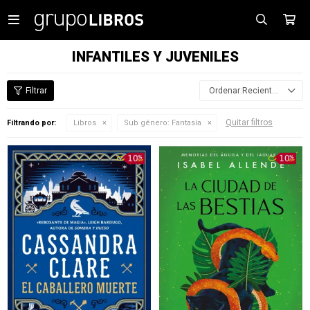

INFANTILES Y JUVENILES
Recientes
Quitar filtros
Filtrando por:
Libros
Sub género:
Fantasía