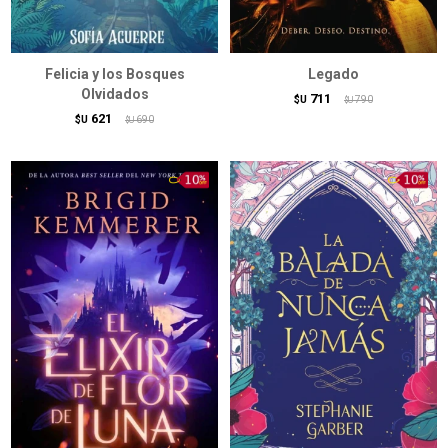
Felicia y los Bosques
Legado
Olvidados
711
$U
790
$U
621
$U
690
$U