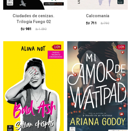
Ciudades de cenizas.
Calcomanía
Trilogía Fuego 02
711
$U
790
$U
981
$U
1.090
$U