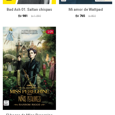
Bad Ash 01. Saltan chispas
Mi amor de Wattpad
981
765
$U
1.090
$U
850
$U
$U