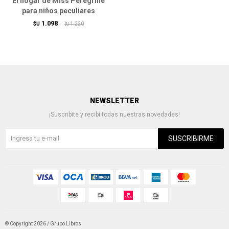
El hogar de Miss Peregrine
para niños peculiares
1.098
$U
1.220
$U
NEWSLETTER
¡Suscribite y recibí todas nuestras novedades!
SUSCRIBIRME
© Copyright 2026 / Grupo Libros