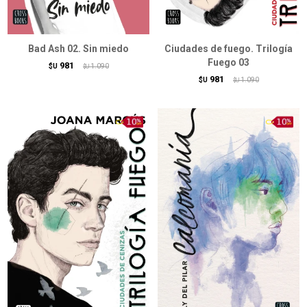
Bad Ash 02. Sin miedo
Ciudades de fuego. Trilogía
Fuego 03
981
$U
1.090
$U
981
$U
1.090
$U