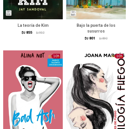
La teoría de Kim
Bajo la puerta de los
susurros
855
$U
950
$U
801
$U
890
$U