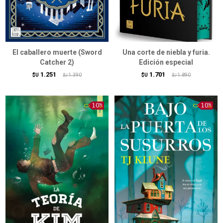
El caballero muerte (Sword
Una corte de niebla y furia.
Catcher 2)
Edición especial
1.251
1.701
$U
1.390
$U
1.890
$U
$U