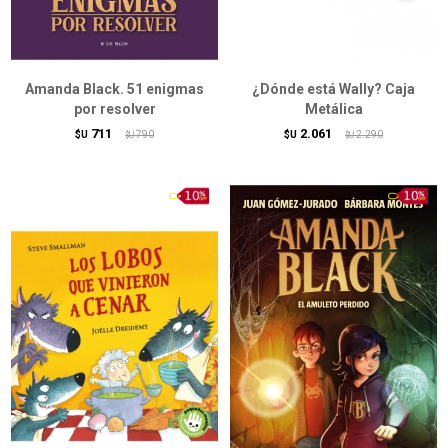
Amanda Black. 51 enigmas
¿Dónde está Wally? Caja
por resolver
Metálica
711
2.061
$U
790
$U
2.290
$U
$U