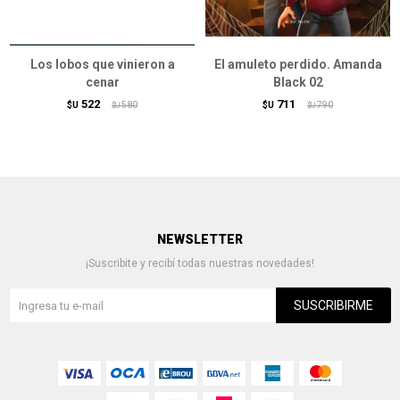
Los lobos que vinieron a
El amuleto perdido. Amanda
cenar
Black 02
522
711
$U
580
$U
790
$U
$U
NEWSLETTER
¡Suscribite y recibí todas nuestras novedades!
SUSCRIBIRME