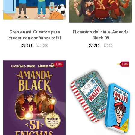
Creo en mí. Cuentos para
El camino del ninja. Amanda
crecer con confianza total
Black 09
981
711
$U
1.090
$U
790
$U
$U