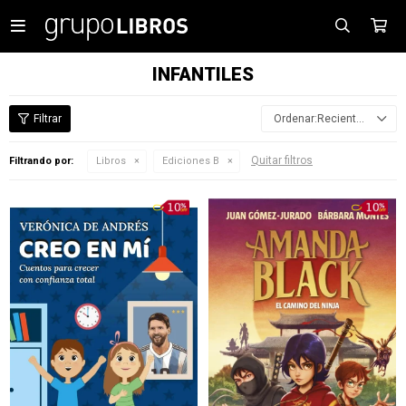

INFANTILES
Recientes
Quitar filtros
Filtrando por:
Libros
Ediciones B