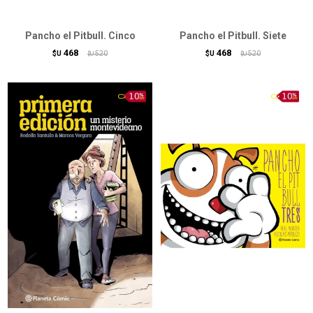
Pancho el Pitbull. Cinco
Pancho el Pitbull. Siete
468
468
$U
520
$U
520
$U
$U