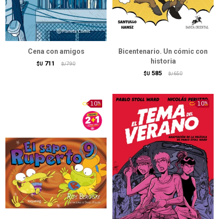
Cena con amigos
Bicentenario. Un cómic con
historia
711
$U
790
$U
585
$U
650
$U