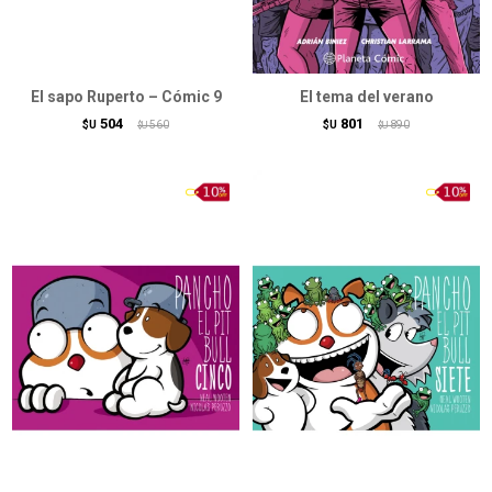
El sapo Ruperto – Cómic 9
El tema del verano
504
801
$U
560
$U
890
$U
$U