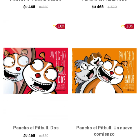
468
468
$U
520
$U
520
$U
$U
Pancho el Pitbull. Dos
Pancho el Pitbull. Un nuevo
comienzo
468
$U
520
$U