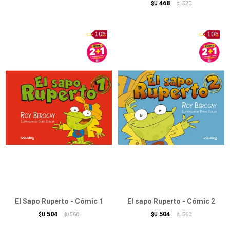
468
$U
520
$U
El Sapo Ruperto - Cómic 1
El sapo Ruperto - Cómic 2
504
504
$U
560
$U
560
$U
$U