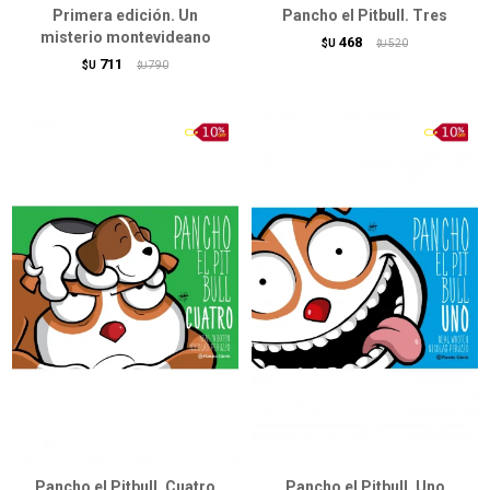
Primera edición. Un
Pancho el Pitbull. Tres
misterio montevideano
468
$U
520
$U
711
$U
790
$U
Pancho el Pitbull. Cuatro
Pancho el Pitbull. Uno