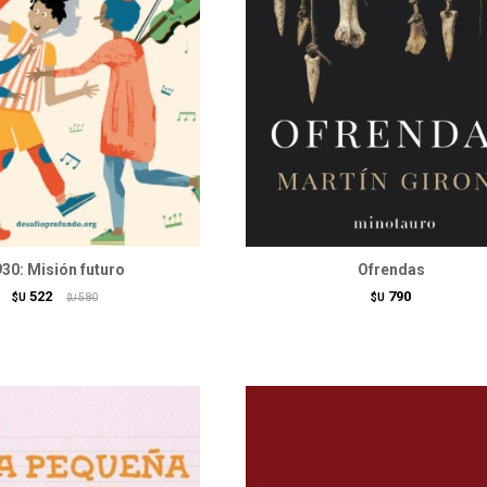
30: Misión futuro
Ofrendas
522
790
$U
580
$U
$U