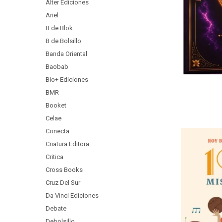
Alter Ediciones
Ariel
B de Blok
B de Bolsillo
Banda Oriental
Baobab
Bio+ Ediciones
BMR
Booket
Celae
Conecta
Criatura Editora
Critica
Cross Books
Cruz Del Sur
Da Vinci Ediciones
Debate
Debolsillo