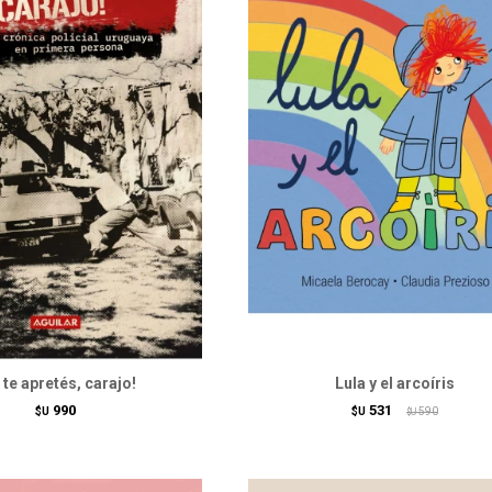
 te apretés, carajo!
Lula y el arcoíris
990
531
$U
$U
590
$U