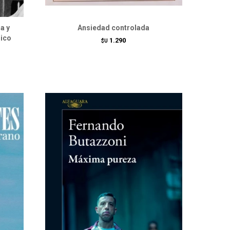
ia y
Ansiedad controlada
hico
1.290
$U