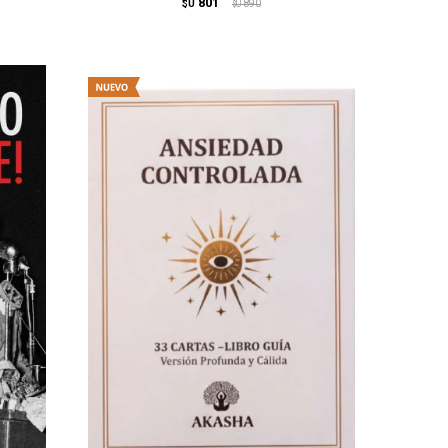
801
$U
890
$U