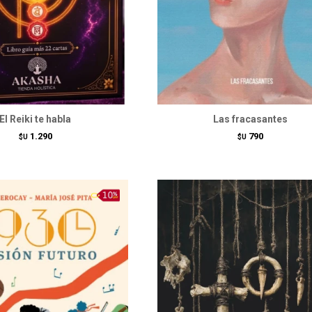
El Reiki te habla
Las fracasantes
1.290
790
$U
$U