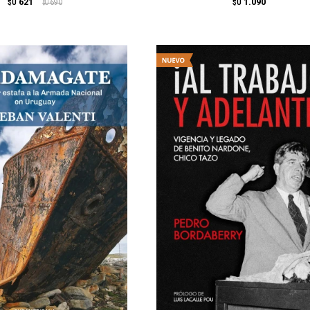
621
1.090
$U
690
$U
$U