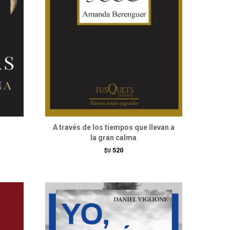
A través de los tiempos que llevan a
la gran calma
520
$U