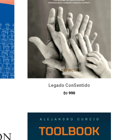
Legado ConSentido
990
$U