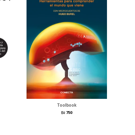
Toolbook
750
$U