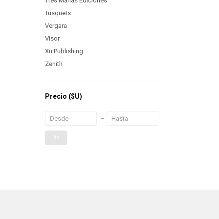
Tres Marías Ediciones
Tusquets
Vergara
Visor
Xn Publishing
Zenith
Precio
($U)
OK