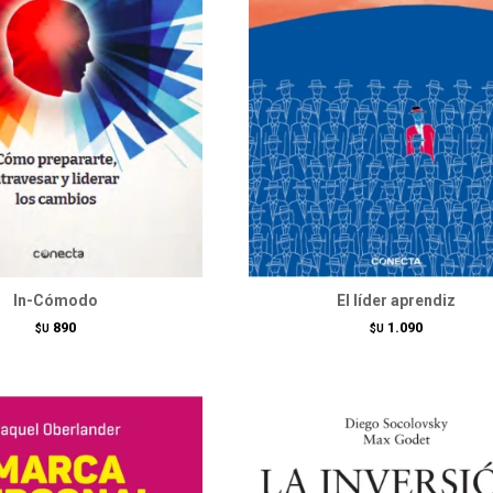
In-Cómodo
El líder aprendiz
890
1.090
$U
$U