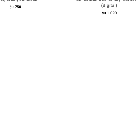
(digital)
750
$U
1.090
$U