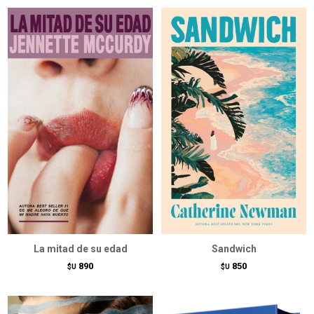
La mitad de su edad
Sandwich
890
850
$U
$U