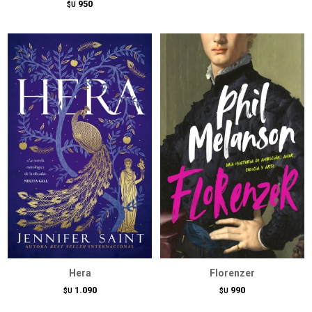
950
$U
Hera
Florenzer
1.090
990
$U
$U