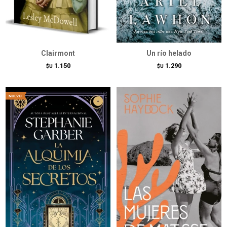
Clairmont
Un río helado
1.150
1.290
$U
$U