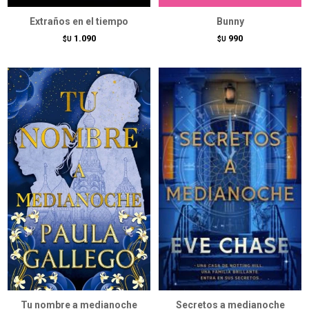
Extraños en el tiempo
Bunny
1.090
990
$U
$U
Tu nombre a medianoche
Secretos a medianoche