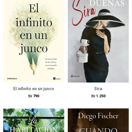
El infinito en un junco
Sira
790
1.250
$U
$U