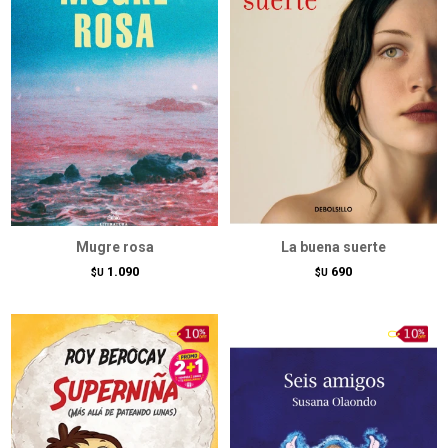
Mugre rosa
La buena suerte
1.090
690
$U
$U