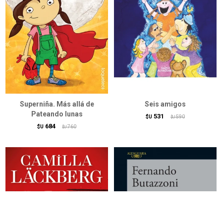
Superniña. Más allá de
Seis amigos
Pateando lunas
531
$U
590
$U
684
$U
760
$U