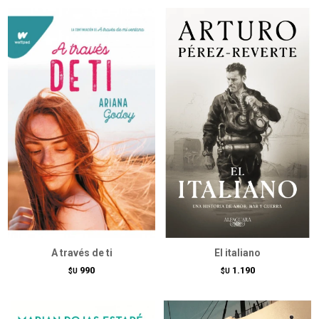
A través de ti
El italiano
990
1.190
$U
$U