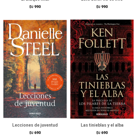
990
990
$U
$U
Lecciones de juventud
Las tinieblas y el alba
690
690
$U
$U