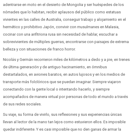
adentrarse en moto en el desierto de Mongolia y ser huéspedes de los
nómades que lo habitan, recibir aplausos del público como estatuas
vivientes en las calles de Australia, conseguir trabajo y alojamiento en el
hermético y prohibitivo Japón, convivir con musulmanes en Malasia,
cocinar con una anfitriona rusa sin necesidad de hablar, escuchar a
sobrevivientes de múltiples guerras, encontrarse con paisajes de extrema
belleza y con situaciones de franco horror.
Nicolás y Germán recorrieron miles de kilómetros a dedo y a pie, en trenes
de última generación y de antiguo hacinamiento, en ómnibus
destartalados, en aviones baratos, en autos lujosos y en los medios de
transporte más folclóricos que se puedan imaginar. Siempre viajaron
conectando con la gente local o intentando hacerlo, y siempre
acompañados de manera virtual por personas de todo el mundo a través
de sus redes sociales.
Su viaje, su forma de vivirlo, sus reflexiones y sus experiencias únicas
llevan al lector de la mano tan lejos como estuvieron ellos. Es imposible
quedar indiferente. Y es casi imposible que no den ganas de armar la