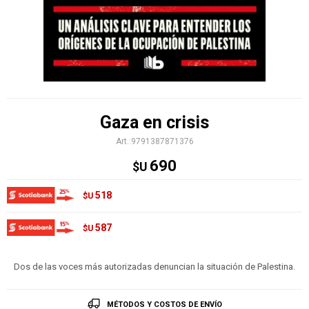
Gaza en crisis
9791387871376
690
$U
518
$U
587
$U
Dos de las voces más autorizadas denuncian la situación de Palestina.
MÉTODOS Y COSTOS DE ENVÍO