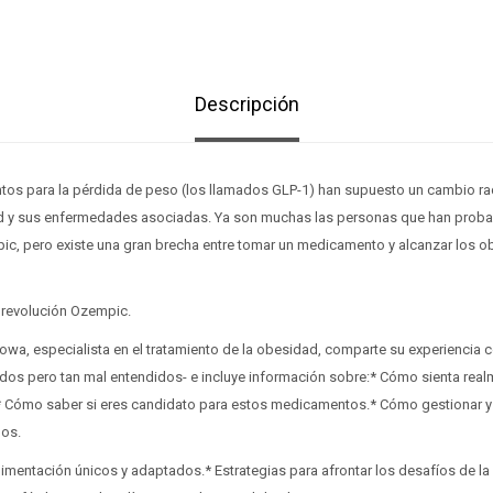
Descripción
s para la pérdida de peso (los llamados GLP-1) han supuesto un cambio rad
dad y sus enfermedades asociadas. Ya son muchas las personas que han prob
, pero existe una gran brecha entre tomar un medicamento y alcanzar los ob
a revolución Ozempic.
wa, especialista en el tratamiento de la obesidad, comparte su experiencia c
os pero tan mal entendidos- e incluye información sobre:* Cómo sienta real
* Cómo saber si eres candidato para estos medicamentos.* Cómo gestionar y 
os.
imentación únicos y adaptados.* Estrategias para afrontar los desafíos de la