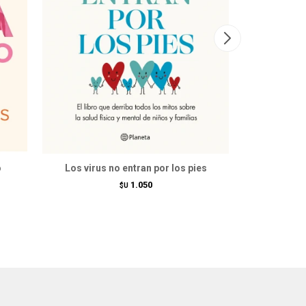
o
Los virus no entran por los pies
El cuer
1.050
$U