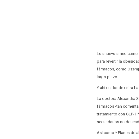
Los nuevos medicamento
para revertir la obesi
fármacos, como Ozempic
largo plazo.
Y ahí es donde entra L
La doctora Alexandra So
fármacos -tan comentad
tratamiento con GLP-1.
secundarios no desead
Así como:* Planes de al