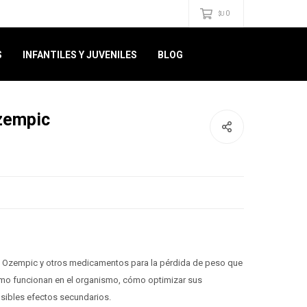
0
$U
S
INFANTILES Y JUVENILES
BLOG
zempic
e Ozempic y otros medicamentos para la pérdida de peso que
ómo funcionan en el organismo, cómo optimizar sus
osibles efectos secundarios.