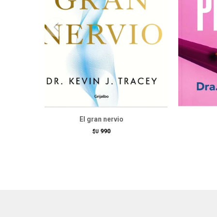
El gran nervio
990
$U