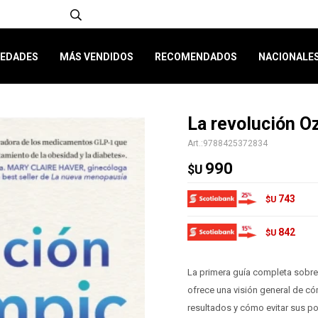
EDADES
MÁS VENDIDOS
RECOMENDADOS
NACIONALE
La revolución O
9788425372834
990
$U
743
$U
842
$U
La primera guía completa sobr
ofrece una visión general de c
resultados y cómo evitar sus p