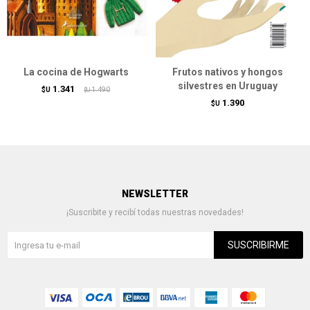
La cocina de Hogwarts
Frutos nativos y hongos
silvestres en Uruguay
1.341
$U
1.490
$U
1.390
$U
NEWSLETTER
¡Suscribite y recibí todas nuestras novedades!
SUSCRIBIRME