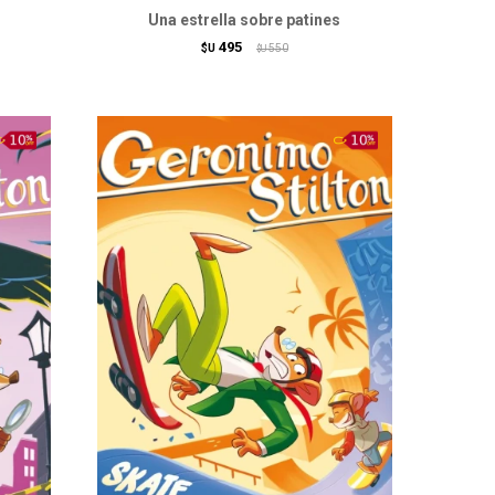
Una estrella sobre patines
495
$U
550
$U