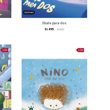
Skate para dos
495
$U
550
$U