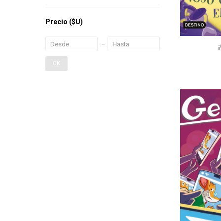
Precio
($U)
OK