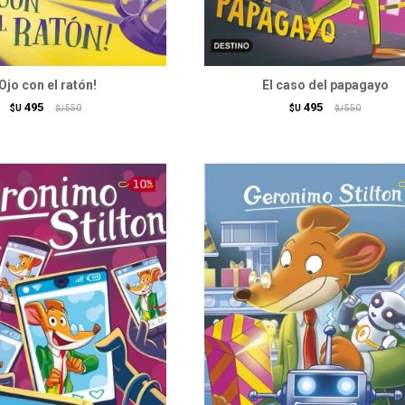
¡Ojo con el ratón!
El caso del papagayo
495
495
$U
550
$U
550
$U
$U