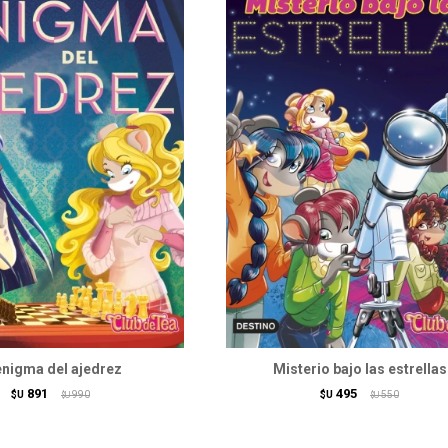
enigma del ajedrez
Misterio bajo las estrellas
891
495
$U
990
$U
550
$U
$U