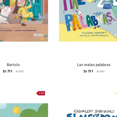
Bartolo
Las malas palabras
711
711
$U
790
$U
790
$U
$U