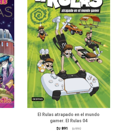
El Rulas atrapado en el mundo
gamer. El Rulas 04
891
$U
990
$U