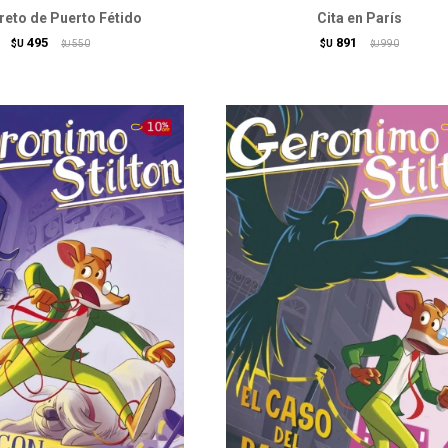
creto de Puerto Fétido
Cita en París
495
891
$U
550
$U
990
$U
$U