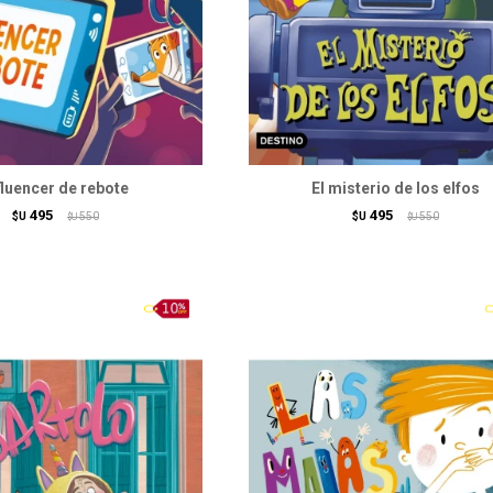
fluencer de rebote
El misterio de los elfos
495
495
$U
550
$U
550
$U
$U