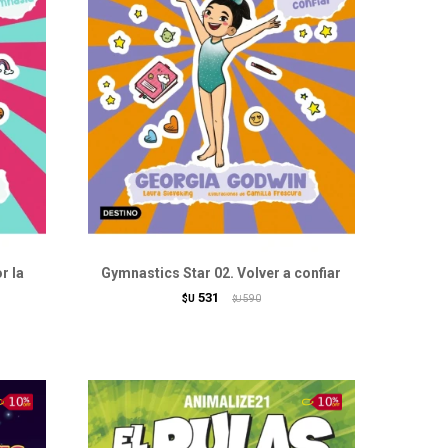
r la
Gymnastics Star 02. Volver a confiar
531
$U
590
$U