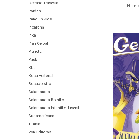
Oceano Travesia
El se
Paidos
Penguin Kids
Picarona
Pika
Plan Ceibal
Planeta
Puck
Rba
Roca Editorial
Rocabolsillo
Salamandra
Salamandra Bolsillo
Salamandra Infantil y Juvenil
Sudamericana
Titania
VyR Editoras