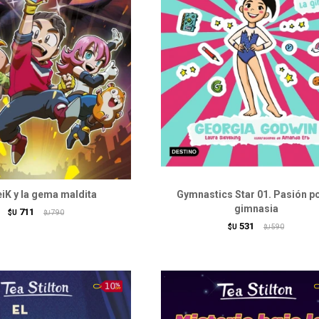
iK y la gema maldita
Gymnastics Star 01. Pasión po
gimnasia
711
$U
790
$U
531
$U
590
$U