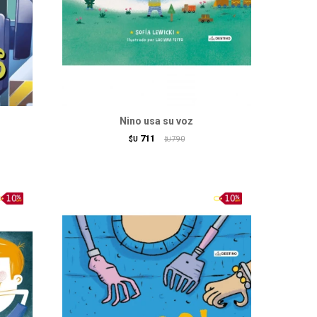
Nino usa su voz
711
$U
790
$U