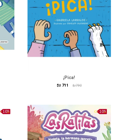
¡Pica!
711
$U
790
$U