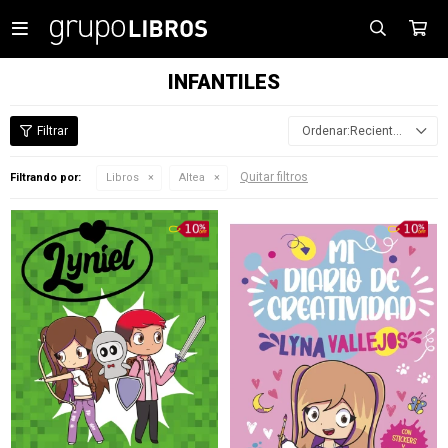

INFANTILES
Recientes
Quitar filtros
Filtrando por:
Libros
Altea