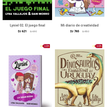
Lyniel 02. El juego final
Mi diario de creatividad
621
765
$U
690
$U
850
$U
$U