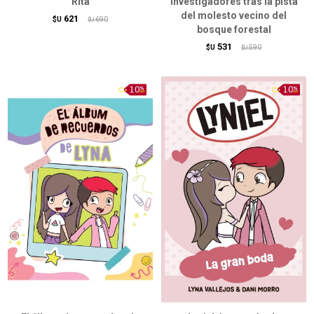
Rita
Investigadores tras la pista
del molesto vecino del
621
$U
690
$U
bosque forestal
531
$U
590
$U