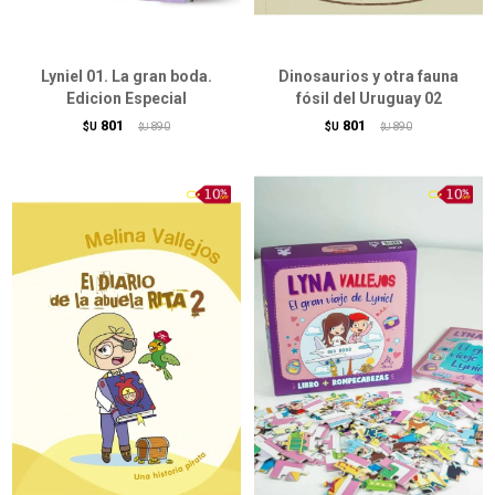
Lyniel 01. La gran boda.
Dinosaurios y otra fauna
Edicion Especial
fósil del Uruguay 02
801
801
$U
890
$U
890
$U
$U