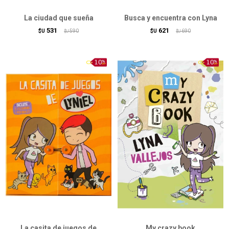
La ciudad que sueña
Busca y encuentra con Lyna
531
621
$U
590
$U
690
$U
$U
La casita de juegos de
My crazy book