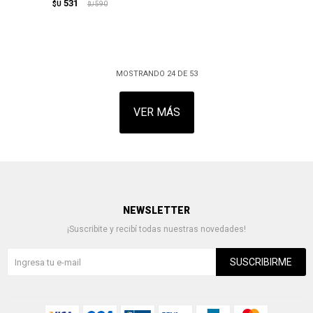
531
$U
590
$U
MOSTRANDO
24
DE
53
VER MÁS
NEWSLETTER
¡Suscribite y recibí todas nuestras novedades!
SUSCRIBIRME