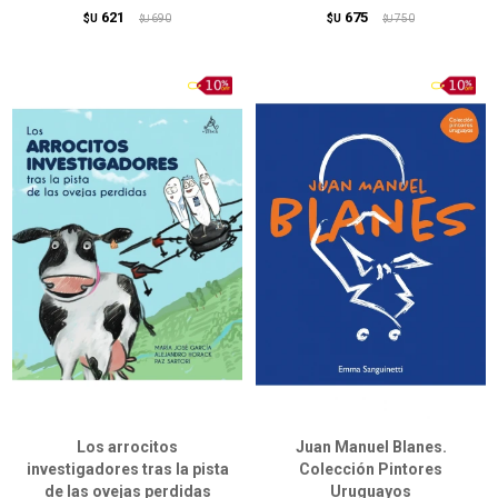
621
675
$U
690
$U
750
$U
$U
Los arrocitos
Juan Manuel Blanes.
investigadores tras la pista
Colección Pintores
de las ovejas perdidas
Uruguayos