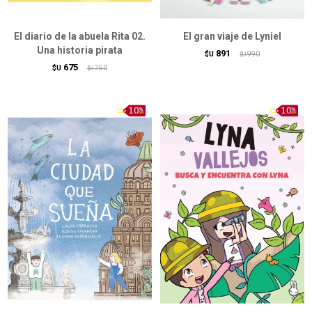
El diario de la abuela Rita 02.
El gran viaje de Lyniel
Una historia pirata
891
$U
990
$U
675
$U
750
$U