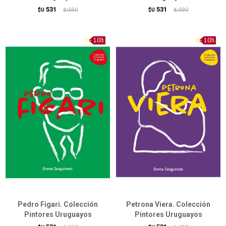
531
531
$U
590
$U
590
$U
$U
Pedro Figari. Colección
Petrona Viera. Colección
Pintores Uruguayos
Pintores Uruguayos