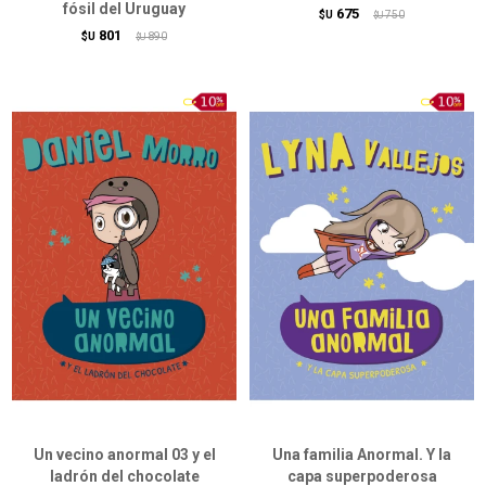
fósil del Uruguay
675
$U
750
$U
801
$U
890
$U
Un vecino anormal 03 y el
Una familia Anormal. Y la
ladrón del chocolate
capa superpoderosa