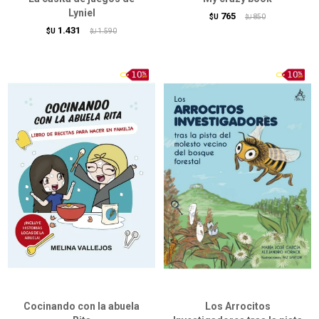
Lyniel
765
$U
850
$U
1.431
$U
1.590
$U
Cocinando con la abuela
Los Arrocitos