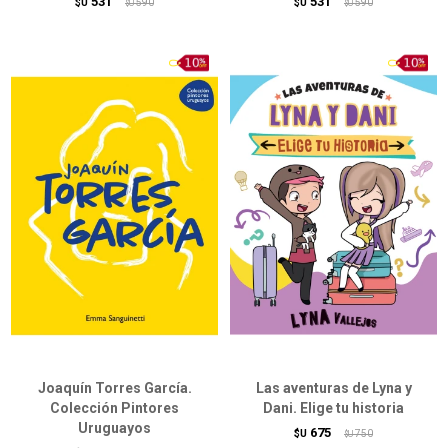
531
531
$U
590
$U
590
$U
$U
Joaquín Torres García.
Las aventuras de Lyna y
Colección Pintores
Dani. Elige tu historia
Uruguayos
675
$U
750
$U