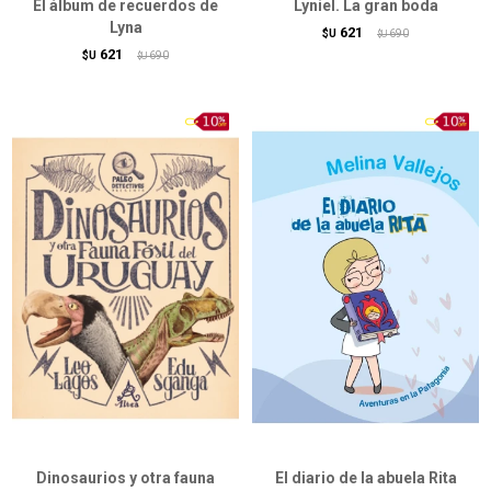
El álbum de recuerdos de
Lyniel. La gran boda
Lyna
621
$U
690
$U
621
$U
690
$U
Dinosaurios y otra fauna
El diario de la abuela Rita