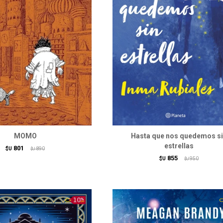
MOMO
Hasta que nos quedemos s
estrellas
801
$U
890
$U
855
$U
950
$U