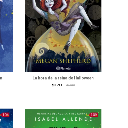
in
La hora de la reina de Halloween
711
$U
790
$U