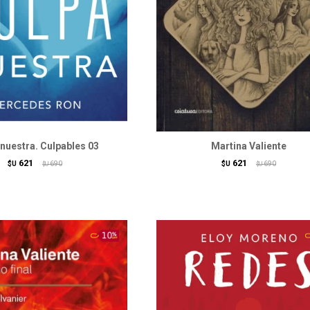
nuestra. Culpables 03
Martina Valiente
621
621
$U
690
$U
690
$U
$U