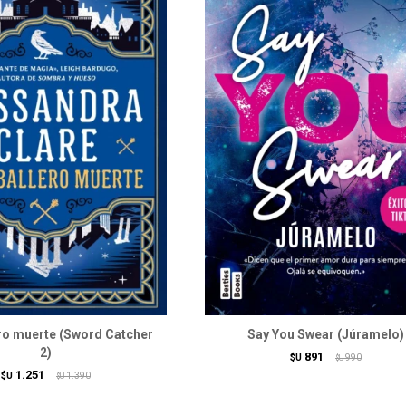
ero muerte (Sword Catcher
Say You Swear (Júramelo)
2)
891
$U
990
$U
1.251
$U
1.390
$U