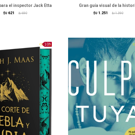
para el inspector Jack Etta
Gran guía visual de la histor
621
1.251
$U
690
$U
1.390
$U
$U