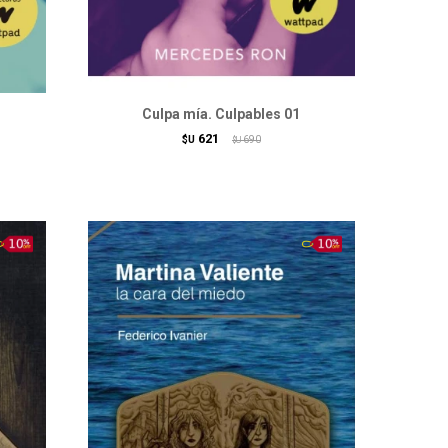
Culpa mía. Culpables 01
621
$U
690
$U