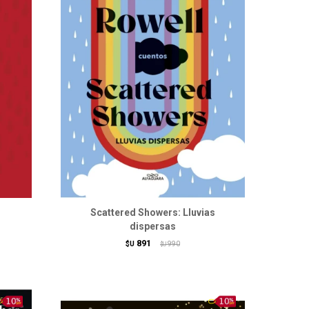
Scattered Showers: Lluvias
dispersas
891
$U
990
$U