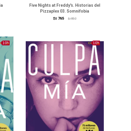
ia
Five Nights at Freddy's. Historias del
Pizzaplex 03. Somnifobia
765
$U
850
$U