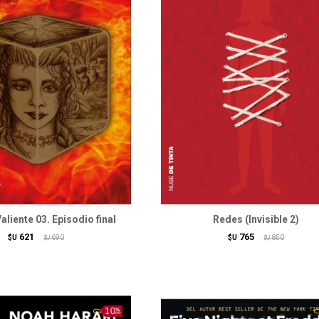
aliente 03. Episodio final
Redes (Invisible 2)
621
765
$U
690
$U
850
$U
$U