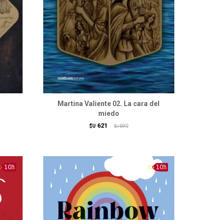
Martina Valiente 02. La cara del
miedo
621
$U
690
$U