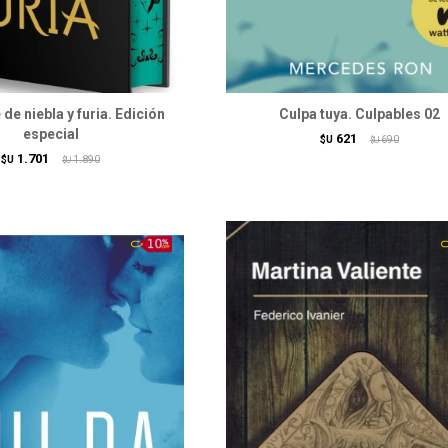
de niebla y furia. Edición
Culpa tuya. Culpables 02
especial
621
$U
690
$U
1.701
$U
1.890
$U