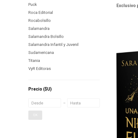
Puck
Exclusivo 
Roca Editorial
Rocabolsillo
Salamandra
Salamandra Bolsillo
Salamandra Infantil y Juvenil
Sudamericana
Titania
VyR Editoras
Precio
($U)
OK