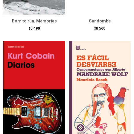
Born to run. Memorias
Candombe
490
560
$U
$U