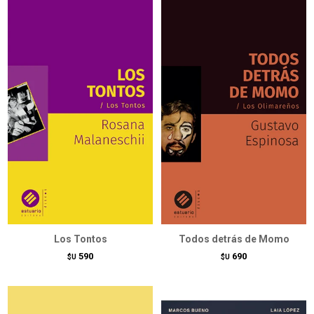
Los Tontos
Todos detrás de Momo
590
690
$U
$U