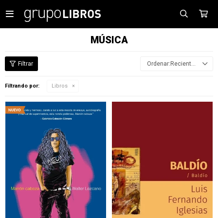

MÚSICA
Recientes
Filtrando por:
Libros