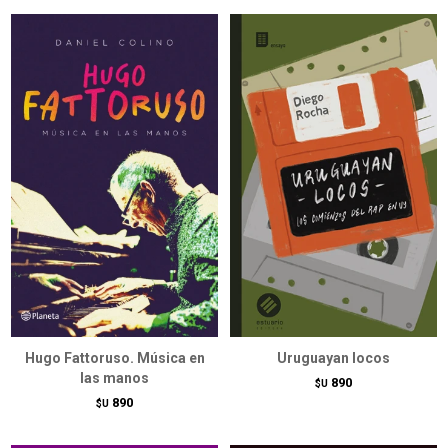
Hugo Fattoruso. Música en
Uruguayan locos
las manos
890
$U
890
$U