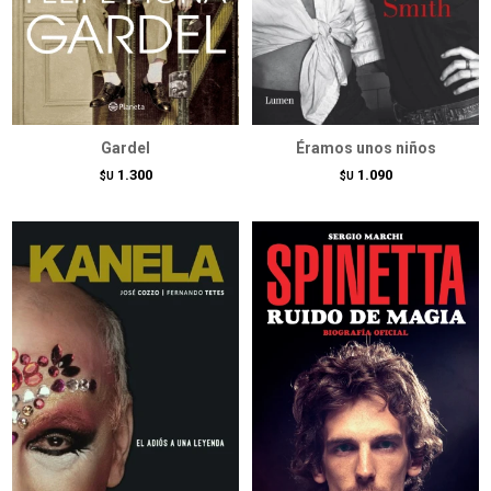
Gardel
Éramos unos niños
1.300
1.090
$U
$U