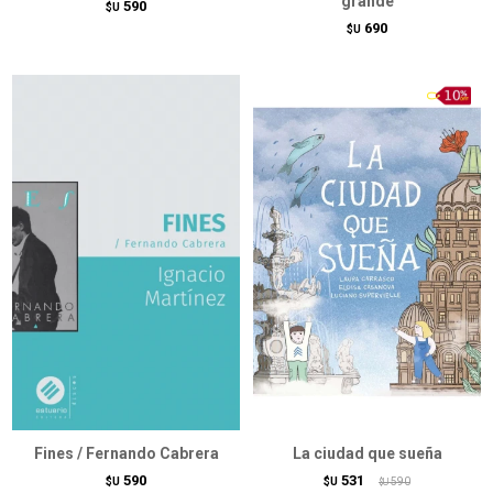
grande
590
$U
690
$U
Fines / Fernando Cabrera
La ciudad que sueña
590
531
$U
$U
590
$U