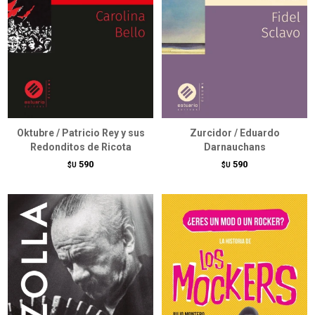
Oktubre / Patricio Rey y sus
Zurcidor / Eduardo
Redonditos de Ricota
Darnauchans
590
590
$U
$U