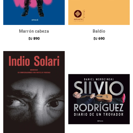
Marrón cabeza
Baldío
890
690
$U
$U