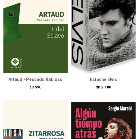
Artaud - Pescado Rabioso
Estuche Elvis
590
2.100
$U
$U