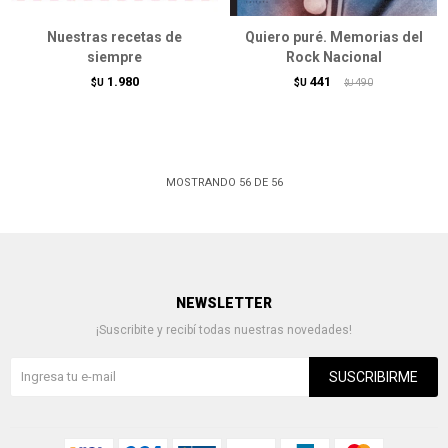
Nuestras recetas de
Quiero puré. Memorias del
siempre
Rock Nacional
1.980
441
$U
$U
490
$U
MOSTRANDO
56
DE
56
NEWSLETTER
¡Suscribite y recibí todas nuestras novedades!
SUSCRIBIRME