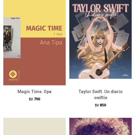
Magic Time. Opa
Taylor Swift. Un diario
swiftie
790
$U
850
$U