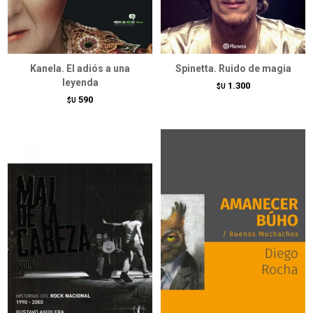
Kanela. El adiós a una
Spinetta. Ruido de magia
leyenda
1.300
$U
590
$U