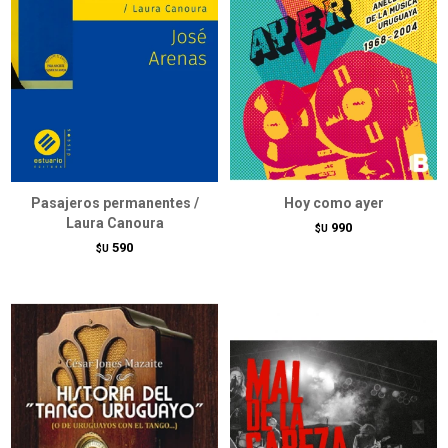
Pasajeros permanentes /
Hoy como ayer
Laura Canoura
990
$U
590
$U