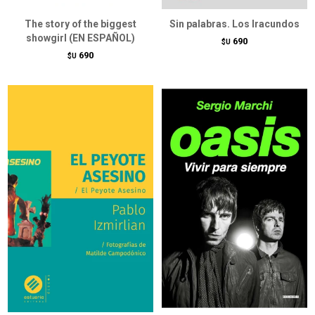
The story of the biggest
Sin palabras. Los Iracundos
showgirl (EN ESPAÑOL)
690
$U
690
$U