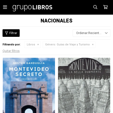

NACIONALES
Recientes
Filtrando por:
Libros
Género:
Guías de Viaje y Turismo
Quitar filtros