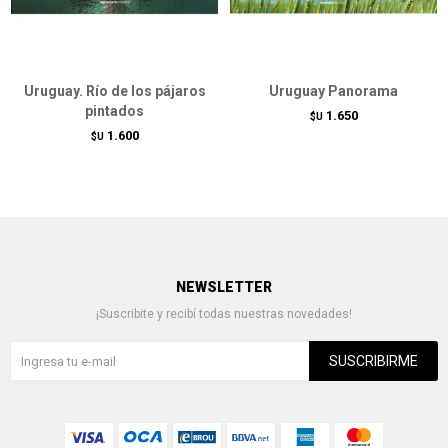
Uruguay. Río de los pájaros
Uruguay Panorama
pintados
1.650
$U
1.600
$U
NEWSLETTER
¡Suscribite y recibí todas nuestras novedades!
SUSCRIBIRME