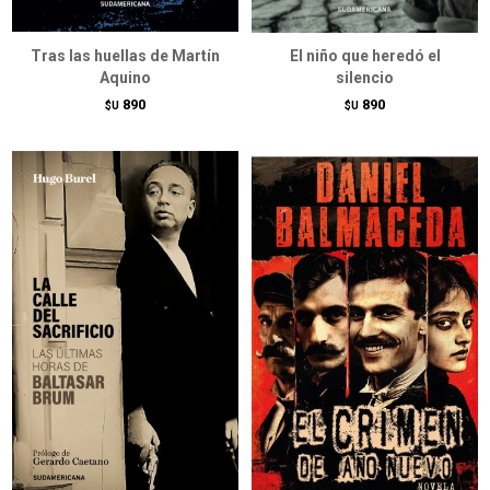
Tras las huellas de Martín
El niño que heredó el
Aquino
silencio
890
890
$U
$U