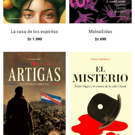
La casa de los espíritus
MalnaSidas
1.090
690
$U
$U