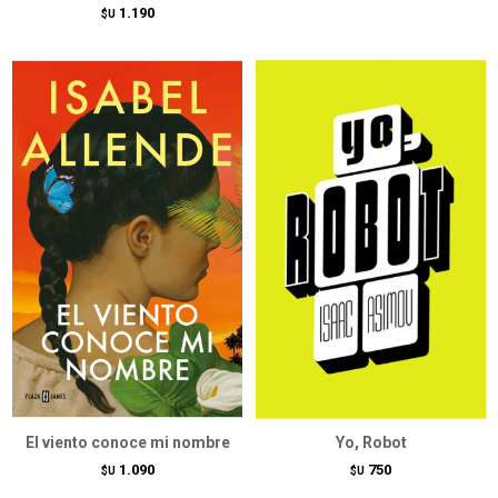
1.190
$U
El viento conoce mi nombre
Yo, Robot
1.090
750
$U
$U