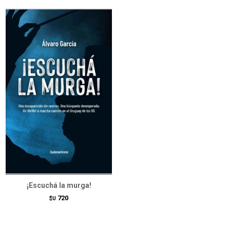
¡Escuchá la murga!
720
$U