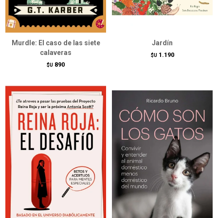
Murdle: El caso de las siete
Jardín
calaveras
1.190
$U
890
$U