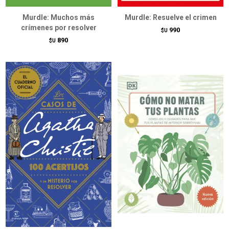
Murdle: Muchos más
Murdle: Resuelve el crimen
crímenes por resolver
990
$U
890
$U