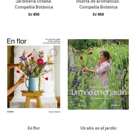
Jardinería Urbana.
Huerta de aromáticas.
Compañía Botánica
Compañía Botánica
450
450
$U
$U
En flor
Un año en el jardín