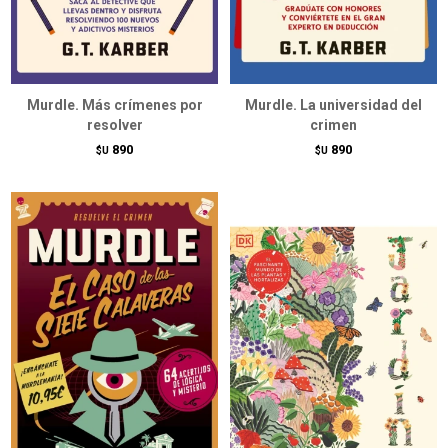
Murdle. Más crímenes por
Murdle. La universidad del
resolver
crimen
890
890
$U
$U