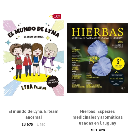
El mundo de Lyna. El team
Hierbas. Especies
anormal
medicinales y aromáticas
usadas en Uruguay
675
$U
750
$U
1.920
$U