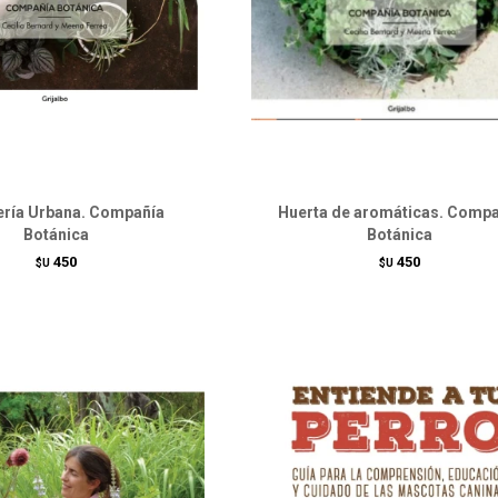
ería Urbana. Compañía
Huerta de aromáticas. Compa
Botánica
Botánica
450
450
$U
$U