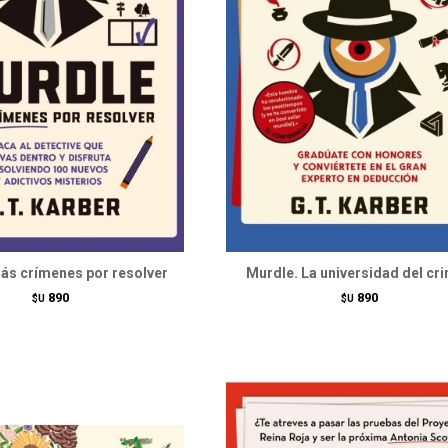
ás crímenes por resolver
Murdle. La universidad del cr
890
890
$U
$U