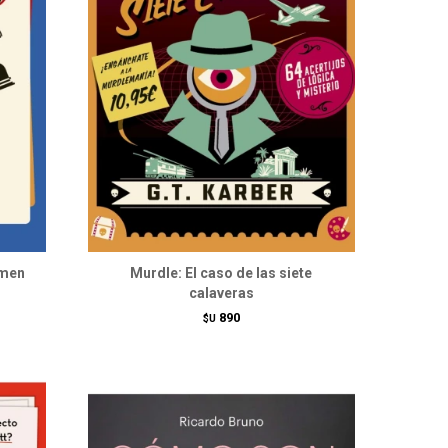
imen
Murdle: El caso de las siete
calaveras
890
$U