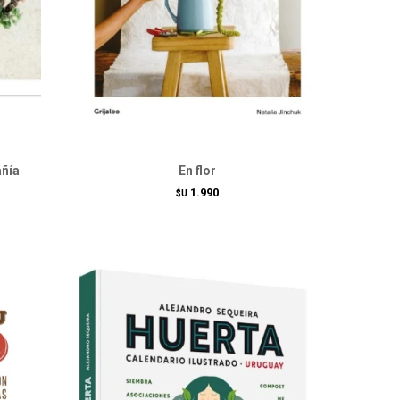
ñía
En flor
1.990
$U