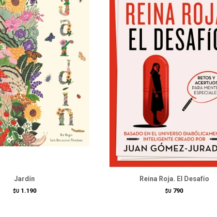
Jardín
Reina Roja. El Desafío
1.190
790
$U
$U