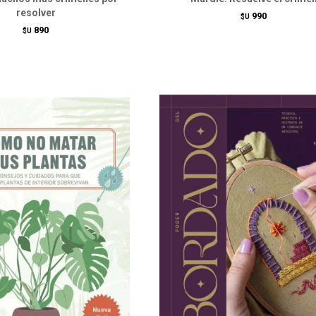
resolver
990
$U
890
$U