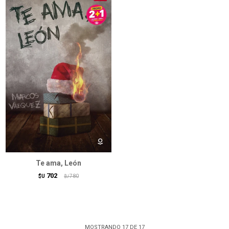
Te ama, León
702
$U
780
$U
MOSTRANDO
17
DE
17