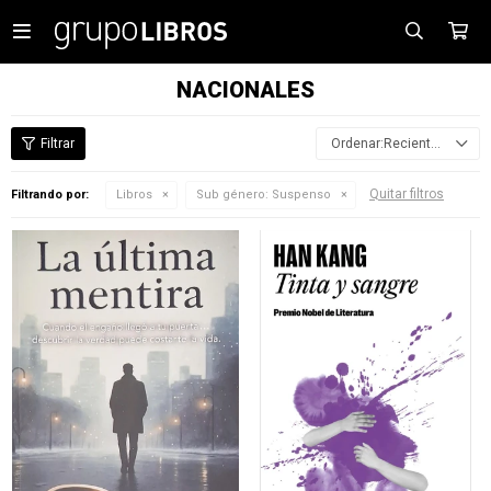

NACIONALES
Recientes
Quitar filtros
Filtrando por:
Libros
Sub género:
Suspenso