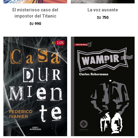
El misterioso caso del
La voz ausente
impostor del Titanic
750
$U
990
$U