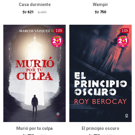
Casa durmiente
Wampir
621
750
$U
690
$U
$U
Murió por tu culpa
El principio oscuro