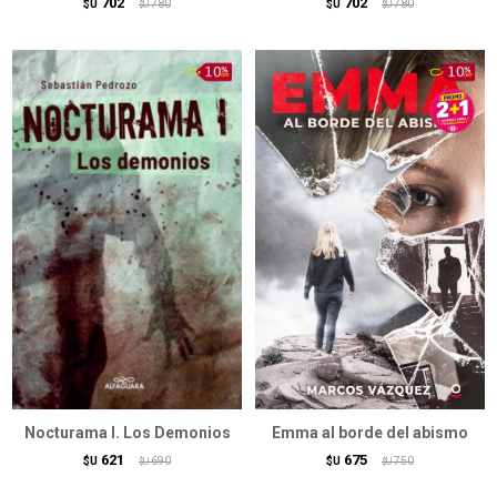
702
702
$U
780
$U
780
$U
$U
Nocturama I. Los Demonios
Emma al borde del abismo
621
675
$U
690
$U
750
$U
$U