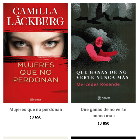
Mujeres que no perdonan
Qué ganas de no verte
nunca más
650
$U
850
$U