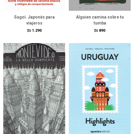
Sugoi. Japonés para
Alguien camina sobre tu
viajeros
tumba
1.290
890
$U
$U