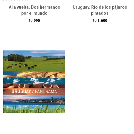
A la vuelta. Dos hermanos
Uruguay. Río de los pájaros
por el mundo
pintados
990
1.600
$U
$U