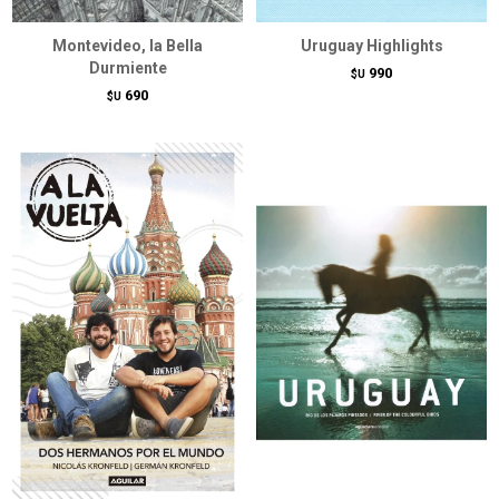
Montevideo, la Bella
Uruguay Highlights
Durmiente
990
$U
690
$U