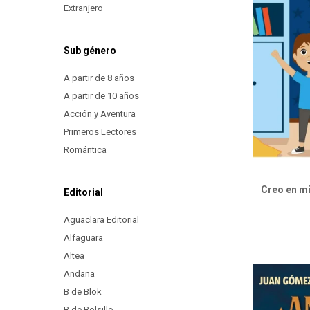
Extranjero
Sub género
A partir de 8 años
A partir de 10 años
Acción y Aventura
Primeros Lectores
Romántica
Creo en mí
Editorial
Aguaclara Editorial
Alfaguara
Altea
Andana
B de Blok
B de Bolsillo