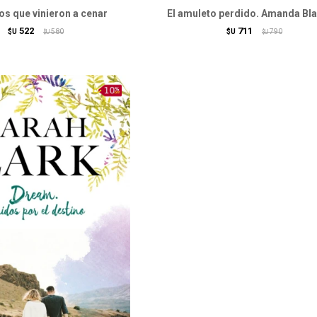
os que vinieron a cenar
El amuleto perdido. Amanda Bl
522
711
$U
580
$U
790
$U
$U