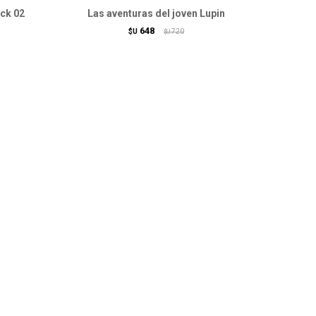
ack 02
Las aventuras del joven Lupin
648
$U
720
$U