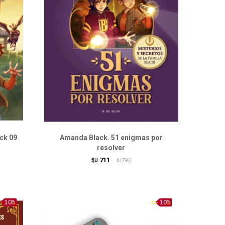
ack 09
Amanda Black. 51 enigmas por
resolver
711
$U
790
$U