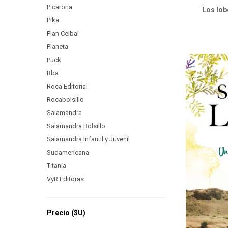
Picarona
Los lob
Pika
Plan Ceibal
Planeta
Puck
Rba
Roca Editorial
Rocabolsillo
Salamandra
Salamandra Bolsillo
Salamandra Infantil y Juvenil
Sudamericana
Titania
VyR Editoras
Precio
($U)