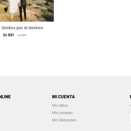
 Unidos por el destino
531
$U
590
$U
NLINE
MI CUENTA
Mis datos
Mis compras
Mis direcciones