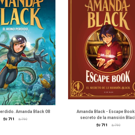
perdido. Amanda Black 08
Amanda Black - Escape Book:
secreto de la mansión Blac
711
$U
790
$U
711
$U
790
$U