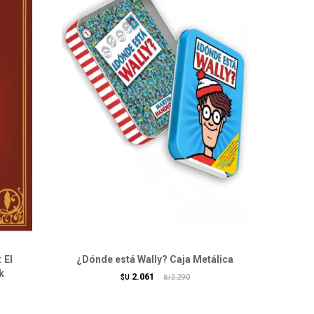
 El
¿Dónde está Wally? Caja Metálica
k
2.061
$U
2.290
$U