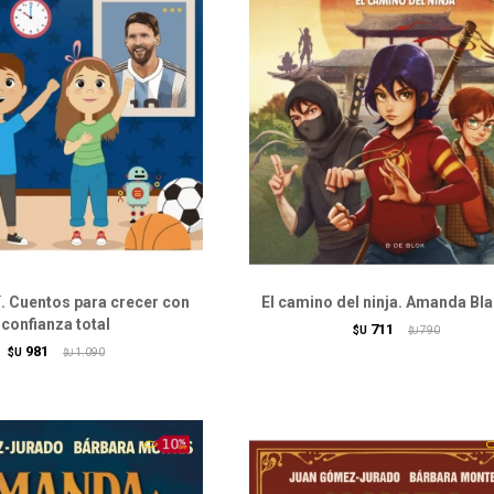
. Cuentos para crecer con
El camino del ninja. Amanda Bl
confianza total
711
$U
790
$U
981
$U
1.090
$U