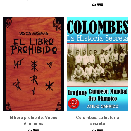
990
$U
El libro prohibido. Voces
Colombes. La historia
Anónimas
secreta
590
890
$U
$U