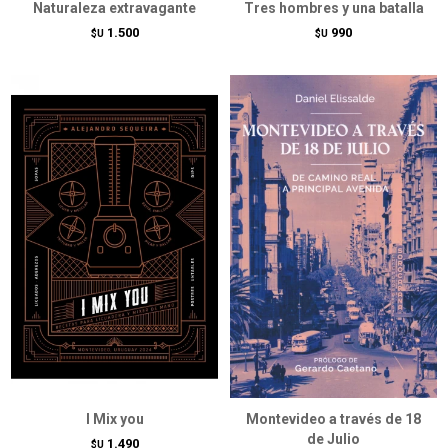
Naturaleza extravagante
Tres hombres y una batalla
1.500
990
$U
$U
I Mix you
Montevideo a través de 18
de Julio
1.490
$U