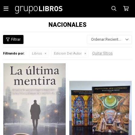

NACIONALES
Recientes
Quitar filtros
Filtrando por:
Libros
Edicion Del Autor