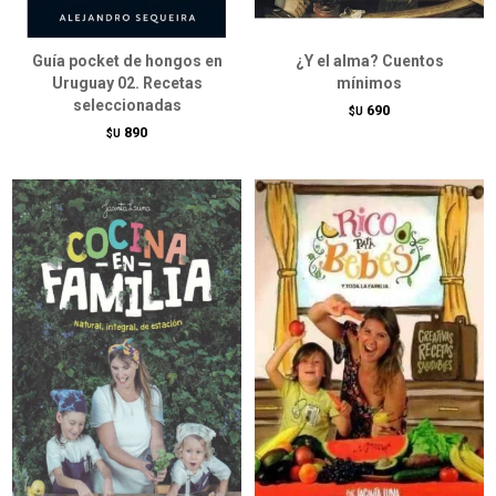
Guía pocket de hongos en
¿Y el alma? Cuentos
Uruguay 02. Recetas
mínimos
seleccionadas
690
$U
890
$U